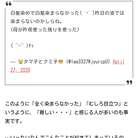
白髪染めで白髪染まらなかった( ˙-˙ )昨日の液では
染まらないのかしらね。
(母が昨夜使った残りを使った)
( ¯−¯ )ﾁｯ
—
タマ子とクミ子
(@Iae3327WjyurcpU)
April
27, 2020
このように「全く染まらなかった」「むしろ目立つ」と
いうように、「難しい・・・」と感じる人が多いのも事
実です。
…いったいなんでこんなことが起きてしまっているの