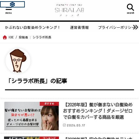
menu
search
かぶれない白髪染めランキング！
運営者情報
プライバシーポリシー
HOME
投稿者 : シララボ所長
「シララボ所長」の記事
おすすめ
【2026年版】髪が傷まない白髪染め
おすすめランキング！ダメージゼロ
で白髪をカバーする商品を厳選
2026.05.17
ランキング